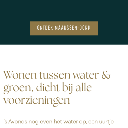
ONTDEK MAARSSEN-DORP
Wonen tussen water &
groen, dicht bij alle
voorzieningen
’s Avonds nog even het water op, een uurtje