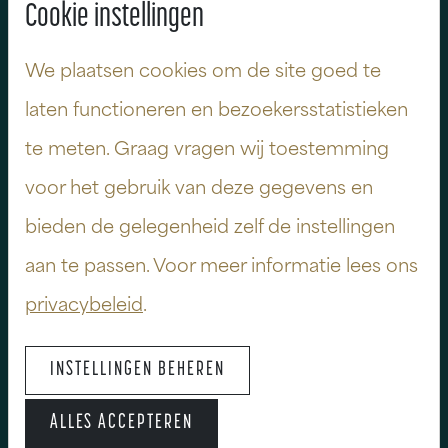
Cookie instellingen
We plaatsen cookies om de site goed te
Vestiging Apeldoorn
laten functioneren en bezoekersstatistieken
Wilmersdorf 27 Postbus 623
te meten. Graag vragen wij toestemming
7300 AP Apeldoorn
T
055-538 37 00
voor het gebruik van deze gegevens en
bieden de gelegenheid zelf de instellingen
NIJHUIS.NL
aan te passen. Voor meer informatie lees ons
privacybeleid
.
* In de getoonde impressies worden opties weergegeven
INSTELLINGEN BEHEREN
die niet standaard in de appartementen zijn opgenomen.
Aan deze beelden kunnen geen rechten worden ontleend.
ALLES ACCEPTEREN
© Stijlgenoten B.V.
Disclaimer
Privacyverklaring